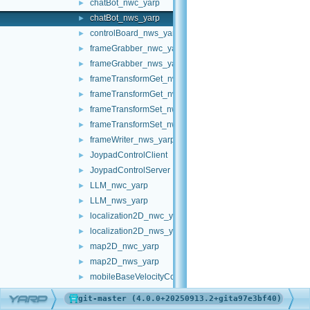
chatBot_nwc_yarp
►
chatBot_nws_yarp
►
controlBoard_nws_yarp
►
frameGrabber_nwc_yarp
►
frameGrabber_nws_yarp
►
frameTransformGet_nwc_yarp
►
frameTransformGet_nws_yarp
►
frameTransformSet_nwc_yarp
►
frameTransformSet_nws_yarp
►
frameWriter_nws_yarp
►
JoypadControlClient
►
JoypadControlServer
►
LLM_nwc_yarp
►
LLM_nws_yarp
►
localization2D_nwc_yarp
►
localization2D_nws_yarp
►
map2D_nwc_yarp
►
map2D_nws_yarp
►
mobileBaseVelocityControl_nwc_yarp
►
mobileBaseVelocityControl_nws_yarp
►
YARP
multipleanalogsensorsclient
►