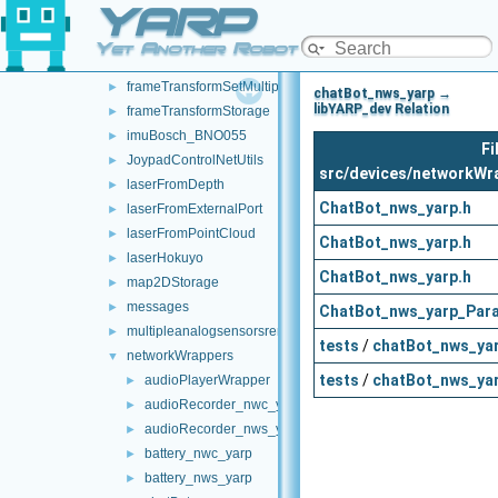
YARP
frameTransformClient
►
frameTransformGetMultiplexer
►
Yet Another Robot Platform
frameTransformServer
►
frameTransformSetMultiplexer
►
chatBot_nws_yarp →
libYARP_dev Relation
frameTransformStorage
►
imuBosch_BNO055
►
Fi
JoypadControlNetUtils
►
src/devices/networkWr
laserFromDepth
►
ChatBot_nws_yarp.h
laserFromExternalPort
►
laserFromPointCloud
►
ChatBot_nws_yarp.h
laserHokuyo
►
ChatBot_nws_yarp.h
map2DStorage
►
messages
►
ChatBot_nws_yarp_Par
multipleanalogsensorsremapper
►
tests
/
chatBot_nws_yar
networkWrappers
▼
tests
/
chatBot_nws_yar
audioPlayerWrapper
►
audioRecorder_nwc_yarp
►
audioRecorder_nws_yarp
►
battery_nwc_yarp
►
battery_nws_yarp
►