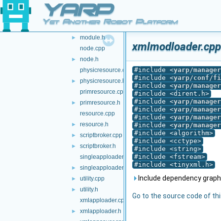
YARP
manager.h
►
manifestloader.h
►
Yet Another Robot Platform
module.cpp
module.h
►
xmlmodloader.cpp
node.cpp
node.h
►
#include <
yarp/manager
physicresource.cpp
#include <
yarp/conf/fi
physicresource.h
►
#include <
yarp/manager
primresource.cpp
#include <dirent.h>
#include <
yarp/manager
primresource.h
►
#include <
yarp/manager
resource.cpp
#include <
yarp/manager
resource.h
►
#include <
yarp/manager
#include <algorithm>
scriptbroker.cpp
►
#include <cctype>
scriptbroker.h
►
#include <string>
#include <fstream>
singleapploader.cpp
#include <tinyxml.h>
singleapploader.h
►
Include dependency graph
utility.cpp
►
utility.h
►
Go to the source code of this
xmlapploader.cpp
xmlapploader.h
►