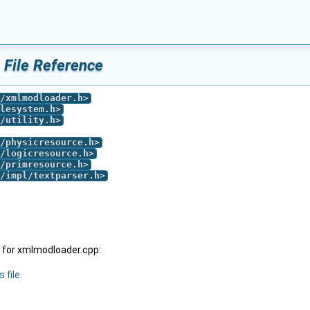
 File Reference
/xmlmodloader.h
>
lesystem.h
>
/utility.h
>
/physicresource.h
>
/logicresource.h
>
/primresource.h
>
/impl/textparser.h
>
 for xmlmodloader.cpp:
 file.