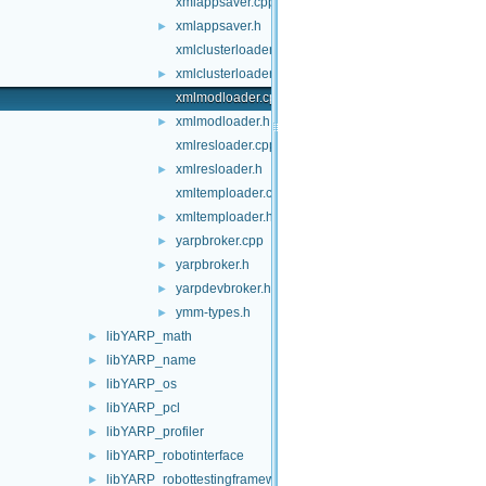
xmlappsaver.cpp
xmlappsaver.h
►
xmlclusterloader.cpp
xmlclusterloader.h
►
xmlmodloader.cpp
xmlmodloader.h
►
xmlresloader.cpp
xmlresloader.h
►
xmltemploader.cpp
xmltemploader.h
►
yarpbroker.cpp
►
yarpbroker.h
►
yarpdevbroker.h
►
ymm-types.h
►
libYARP_math
►
libYARP_name
►
libYARP_os
►
libYARP_pcl
►
libYARP_profiler
►
libYARP_robotinterface
►
libYARP_robottestingframework
►